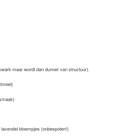
kwark maar wordt dan dunner van structuur).
stmeel)
 smaak)
e lavendel bloempjes (onbespoten!)