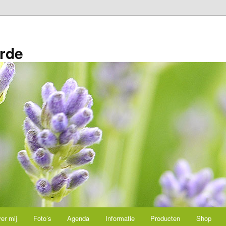
rde
er mij
Foto’s
Agenda
Informatie
Producten
Shop