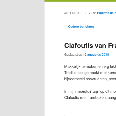
Paulette de 
AUTEUR ARCHIEVEN:
Bericht
←
Oudere berichten
navigatie
Clafoutis van F
Geplaatst op
12 augustus 2018
Makkelijk te maken en erg lek
Traditioneel gemaakt met kersen
bijvoorbeeld bosvruchten, pee
In mijn moestuin zijn op dit m
Clafoutis met frambozen, aang