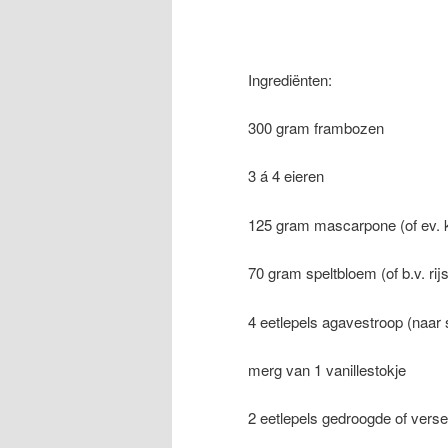
Ingrediënten:
300 gram frambozen
3 á 4 eieren
125 gram mascarpone (of ev. 
70 gram speltbloem (of b.v. rij
4 eetlepels agavestroop (naar
merg van 1 vanillestokje
2 eetlepels gedroogde of vers