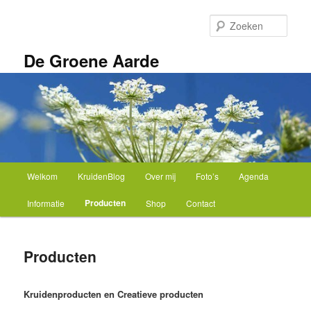
Spring
naar
Zoek
de
primaire
De Groene Aarde
inhoud
Hoofdmenu
Welkom
KruidenBlog
Over mij
Foto’s
Agenda
Producten
Informatie
Shop
Contact
Producten
Kruidenproducten en Creatieve producten