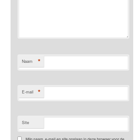
*
Naam
*
E-mail
Site
Mijn naam, e-mail en site opslaan in deze browser voor de