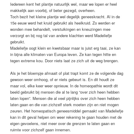
Iedereen kent het plantje natuurlijk wel, maar we lopen er heel
makkelijk aan voorbij, of beter gezegd, overheen.
Toch bezit het kleine plantje wel degelijk geneeskracht. Al in de
15e eeuw werd het kruid gebruikt als heelkruid. Zo werden er
wonden mee behandelt, verstuikingen en kneuzingen mee
verzorgt en bij nog tal van andere klachten werd Madeliefje
gebruikt.
Madeliefje oogt klein en kwetsbaar maar is juist erg taai, ze kan
in bijna alle klimaten van Europa leven. Ze kan tegen hitte en
tegen extreme kou. Door niets laat ze zich uit de weg brengen.
Als je het bloempje afmaait of plat trapt komt ze de volgende dag
gewoon weer omhoog, of er niets gebeurt is. En dit houdt ze
maar vol, elke keer weer opnieuw. In de homeopathie wordt dit
beeld gebruikt bij mensen die al te lang “over zich heen hebben
laten lopen”. Mensen die al veel pijnlijks over zich heen hebben
laten gaan en die van zichzelf sterk moeten zijn en niet mogen
zeuren. Het homeopatisch geneesmiddel gemaakt van Madeliefje
kan in dit geval helpen om weer rekening te gaan houden met de
eigen gevoelens, niet meer over de grenzen te laten gaan en
ruimte voor zichzelf gaan innemen.