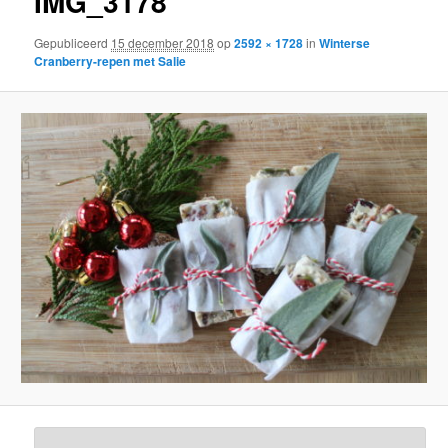
IMG_3178
Gepubliceerd
15 december 2018
op
2592 × 1728
in
Winterse
Cranberry-repen met Salie