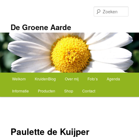
Spring
naar
Zoek
de
primaire
De Groene Aarde
inhoud
Hoofdmenu
Welkom
KruidenBlog
Over mij
Foto’s
Agenda
Informatie
Producten
Shop
Contact
Afbeeldingsnavigatie
Paulette de Kuijper