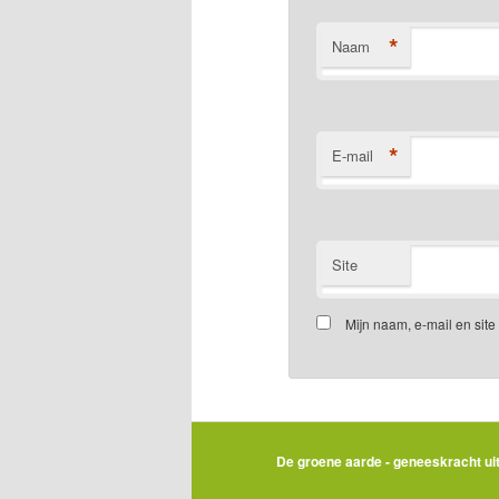
*
Naam
*
E-mail
Site
Mijn naam, e-mail en sit
De groene aarde - geneeskracht uit