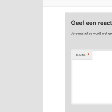
Geef een react
Je e-mailadres wordt niet ge
*
Reactie