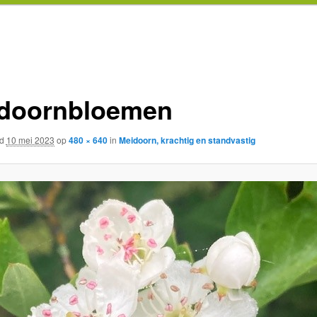
doornbloemen
rd
10 mei 2023
op
480 × 640
in
Meidoorn, krachtig en standvastig