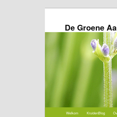
Spring
naar
de
De Groene Aa
primaire
inhoud
Hoofdmenu
Welkom
KruidenBlog
Ov