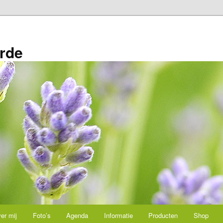
rde
er mij
Foto’s
Agenda
Informatie
Producten
Shop