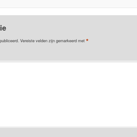
ie
*
publiceerd.
Vereiste velden zijn gemarkeerd met