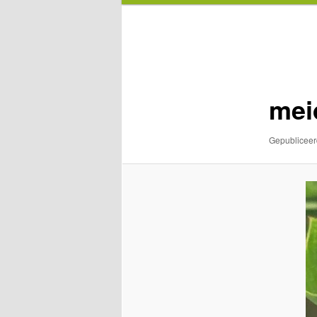
Afbeeldingsnavigatie
mei
Gepublicee