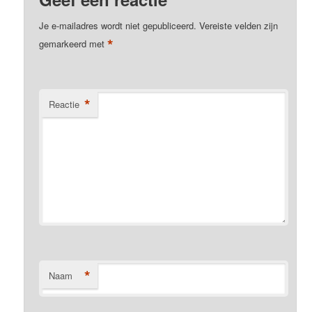
Je e-mailadres wordt niet gepubliceerd.
Vereiste velden zijn
*
gemarkeerd met
*
Reactie
*
Naam