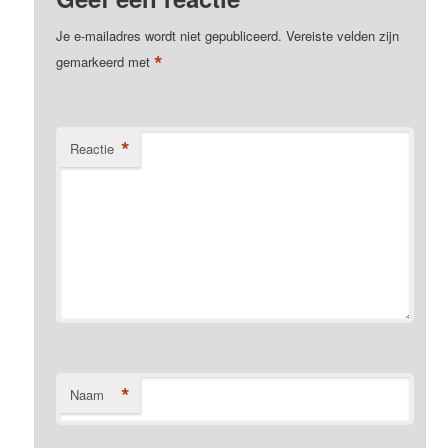
Je e-mailadres wordt niet gepubliceerd.
Vereiste velden zijn
*
gemarkeerd met
*
Reactie
*
Naam