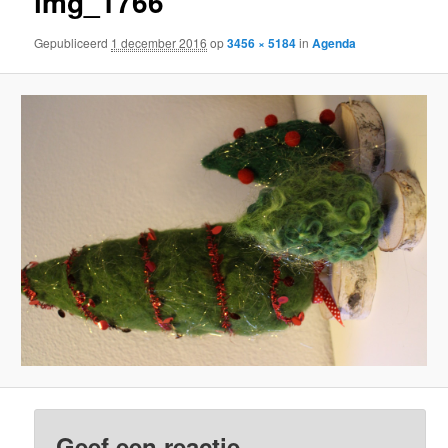
img_1766
Gepubliceerd
1 december 2016
op
3456 × 5184
in
Agenda
Geef een reactie