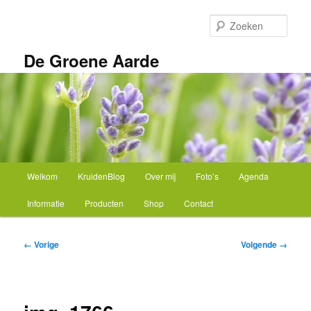
Spring
naar
Zoek
de
primaire
De Groene Aarde
inhoud
Hoofdmenu
Welkom
KruidenBlog
Over mij
Foto’s
Agenda
Informatie
Producten
Shop
Contact
Afbeeldingsnavigatie
← Vorige
Volgende →