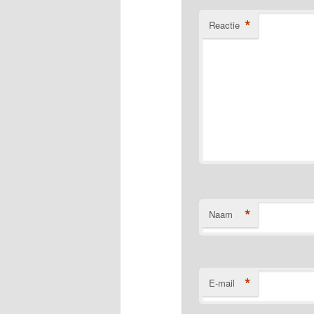
*
Reactie
*
Naam
*
E-mail