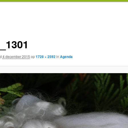
_1301
rd
4 december 2015
op
1728 × 2592
in
Agenda