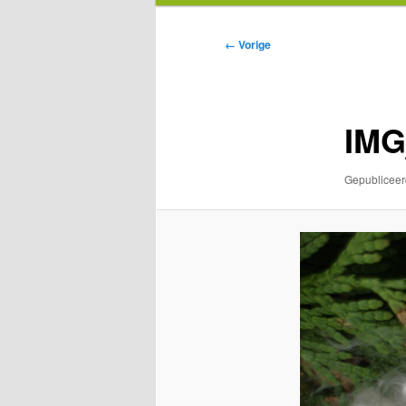
Afbeeldingsnavigatie
← Vorige
IMG
Gepublicee