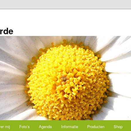
rde
er mij
Foto’s
Agenda
Informatie
Producten
Shop